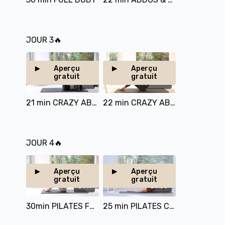
JOUR 3🔥
Aperçu
Aperçu
gratuit
gratuit
21:17
20:35
21 min CRAZY ABDOS
22 min CRAZY ABDOS & BOOTY
JOUR 4🔥
Aperçu
Aperçu
gratuit
gratuit
31:11
25:30
30min PILATES FULL BODY
25 min PILATES CRAZY BOOTY & JAMBES DE RÊVE