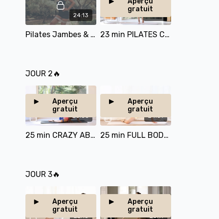
Aperçu
gratuit
24:13
23:02
Pilates Jambes & Abdos Debout-24 min
23 min PILATES CARDIO
JOUR 2🔥
Aperçu
Aperçu
gratuit
gratuit
25:36
24:31
25 min CRAZY ABDOS & BOOTY
25 min FULL BODY SPICY
JOUR 3🔥
Aperçu
Aperçu
gratuit
gratuit
22:13
20:11