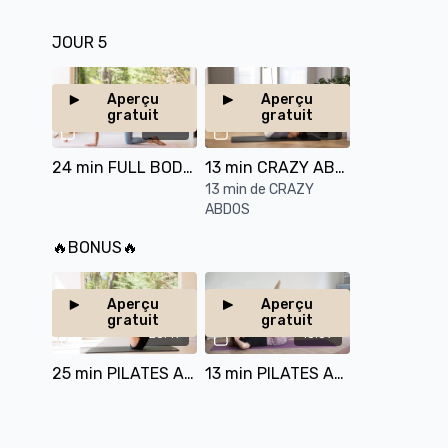
JOUR 5
Aperçu
Aperçu
gratuit
gratuit
24:18
13:17
24 min FULL BODY AVANCÉ
13 min CRAZY ABDOS
13 min de CRAZY
ABDOS
🔥BONUS🔥
Aperçu
Aperçu
gratuit
gratuit
23:47
13:59
25 min PILATES ABDOS
13 min PILATES ABDOS ON FIRE