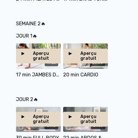
SEMAINE 2🔥
JOUR 1🔥
Aperçu
Aperçu
gratuit
gratuit
17:22
20:33
17 min JAMBES DE RÊVE
20 min CARDIO
JOUR 2🔥
Aperçu
Aperçu
gratuit
gratuit
31:15
21:33
30 min FULL BODY
22 min ABDOS & DOS