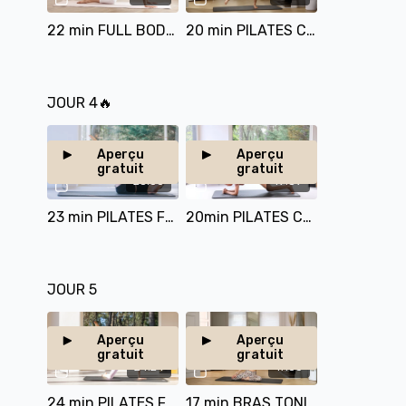
22 min FULL BODY SPICY
20 min PILATES CARDIO
JOUR 4🔥
Aperçu
Aperçu
gratuit
gratuit
23:50
19:39
23 min PILATES FULL BODY
20min PILATES CARDIO
JOUR 5
Aperçu
Aperçu
gratuit
gratuit
24:24
17:50
24 min PILATES FULL BODY
17 min BRAS TONIQUES