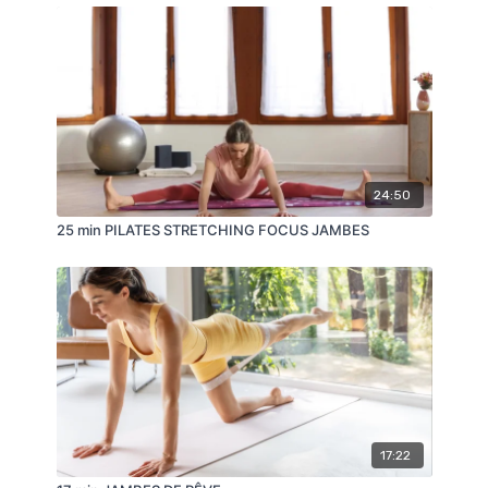
obtenir une approbation spécifique avant d'effectuer
l'un des exercices de ce programme si vous avez des
problèmes physiques chroniques ou récurrents, et /
ou si vous êtes enceinte, postnatale, allaitante ou
âgée. Les instructions présentées ici ne sont en
aucun cas destinées à se substituer à un avis
médical ou à des conseils de non experts.
24:50
25 min PILATES STRETCHING FOCUS JAMBES
17:22