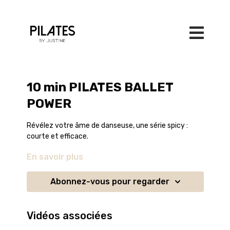
10 min PILATES BALLET
POWER
Révélez votre âme de danseuse, une série spicy :
courte et efficace.
En savoir plus
J'ai mis des petits poids sur mes chevilles pour
accentuer le travail! (500g) C'est une option bien sûr.
Abonnez-vous pour regarder
Vous devez toujours consulter votre médecin ou
spécialiste de la santé (kinésithérapeute,
ostéopathe, rhumatologue...) avant d'effectuer l'un
Vidéos associées
des exercices de ce programme, et vous devez