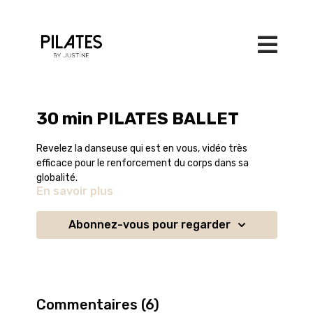
30 min PILATES BALLET
Revelez la danseuse qui est en vous, vidéo très
efficace pour le renforcement du corps dans sa
globalité.
En savoir plus
J'adore ce cours en musique, vous pouvez le faire
avec ou sans poids aux chevilles (500g)
Abonnez-vous pour regarder
Vous devez toujours consulter votre médecin ou
spécialiste de la santé (kinésithérapeute,
ostéopathe, rhumatologue...) avant d'effectuer l'un
des exercices de ce programme, et vous devez
obtenir une approbation spécifique avant d'effectuer
Commentaires (
6
)
l'un des exercices de ce programme si vous avez des