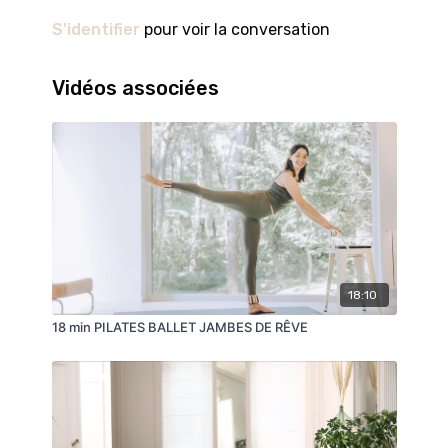
problèmes physiques chroniques ou récurrents, et /
S'identifier
pour voir la conversation
ou si vous êtes enceinte, postnatale, allaitante ou
âgée. Les instructions présentées ici ne sont en
aucun cas destinées à se substituer à un avis
Vidéos associées
médical ou à des conseils de non experts.
18:10
18 min PILATES BALLET JAMBES DE RÊVE