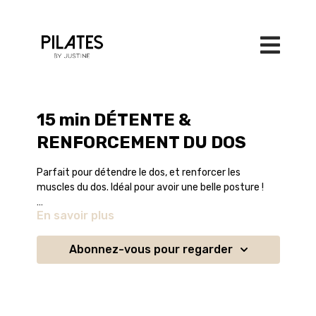
15 min DÉTENTE &
RENFORCEMENT DU DOS
Parfait pour détendre le dos, et renforcer les
muscles du dos. Idéal pour avoir une belle posture !
En savoir plus
Vous devez toujours consulter votre médecin ou
spécialiste de la santé (kinésithérapeute,
ostéopathe, rhumatologue...) avant d'effectuer l'un
Abonnez-vous pour regarder
des exercices de ce programme, et vous devez
obtenir une approbation spécifique avant d'effectuer
l'un des exercices de ce programme si vous avez des
problèmes physiques chroniques ou récurrents, et /