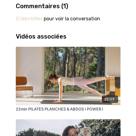
ou si vous êtes enceinte, postnatale, allaitante ou
Commentaires (
1
)
âgée. Les instructions présentées ici ne sont en
aucun cas destinées à se substituer à un avis
S'identifier
pour voir la conversation
médical ou à des conseils de non experts.
Vidéos associées
22:03
22min PILATES PLANCHES & ABDOS I POWER I