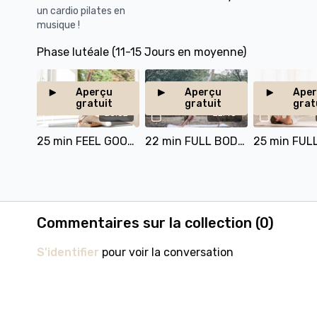
J'ai crée ce programme avec toutes les phases et
un cardio pilates en
vidéos adaptées que vous pouvez suivre facilement
musique !
et adaptées en fonction de votre cycle.
Phase lutéale (11-15 Jours en moyenne)
Aperçu
Aperçu
Ape
gratuit
gratuit
grat
25:32
22:45
25 min FEEL GOOD PILATES
22 min FULL BODY FEEL GOOD
Commentaires sur la collection (
0
)
S'identifier
pour voir la conversation